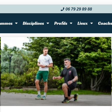
06 79 29 89 88‬
ammes
Disciplines
Profils
Lieux
Coach