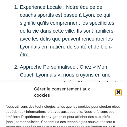
Expérience Locale : Notre équipe de
coachs sportifs est basée à Lyon, ce qui
signifie qu’ils comprennent les spécificités
de la vie dans cette ville. Ils sont familiers
avec les défis que peuvent rencontrer les
Lyonnais en matière de santé et de bien-
être.
Approche Personnalisée : Chez « Mon
Coach Lyonnais », nous croyons en une
approche personnalisée. Chaque client est
Gérer le consentement aux
unique, et nous adaptons nos programmes
cookies
en conséquence. Vous obtiendrez un plan
de remise en forme qui répond à vos
Nous utilisons des technologies telles que les cookies pour stocker et/ou
accéder aux informations relatives aux appareils. Nous le faisons pour
besoins spécifiques.
améliorer l’expérience de navigation et pour afficher des publicités
(non-)personnalisées. Consentir à ces technologies nous autorisera à
Résultats Précis
: Notre équipe a une
traiter des données telles que le comportement de navigation ou les ID