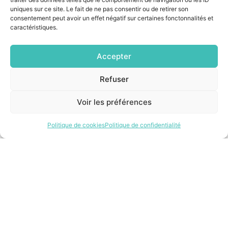
uniques sur ce site. Le fait de ne pas consentir ou de retirer son
solide expérience dans la résolution des
consentement peut avoir un effet négatif sur certaines fonctonnalités et
problèmes de dos. Grâce à nos
caractéristiques.
programmes efficaces, de nombreux clients
ont réussi à se débarrasser de leurs
Accepter
douleurs dorsales et à retrouver une vie
Refuser
active et sans douleur.
Voir les préférences
Flexibilité
: Nous comprenons que la vie à
Lyon peut être bien remplie. C’est pourquoi
Politique de cookies
Politique de confidentialité
nous sommes flexibles dans la planification
de vos séances d’entraînement. Nous nous
adaptons à votre emploi du temps pour
vous rendre la vie plus facile.
RESERVER UNE SÉANCE