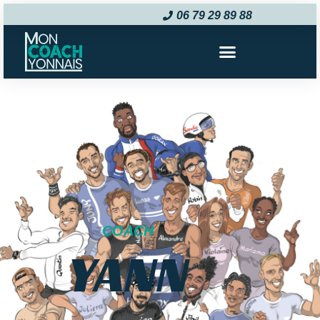
06 79 29 89 88‬
COACH
YANN