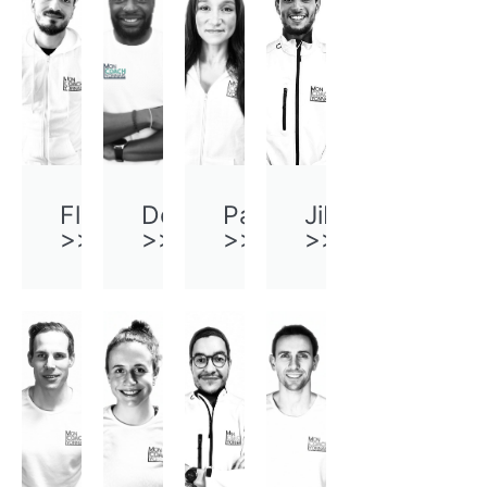
Florian
Dorian
Paola
Jibril
>>
>>
>>
>>