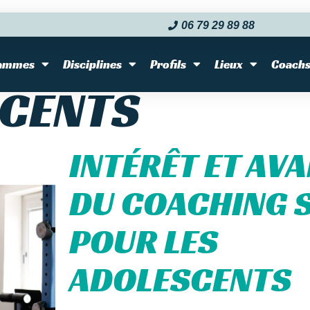
06 79 29 89 88‬
ORTIF
ammes
Disciplines
Profils
Lieux
Coach
SCENTS
INTÉRÊT ET AV
DU COACHING 
POUR LES
ADOLESCENTS