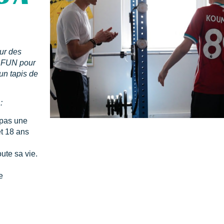
ur des
le FUN pour
un tapis de
:
 pas une
et 18 ans
ute sa vie.
e
AU COACHING SPORT