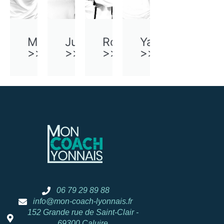
Martin
Juliette
Robin
Yann
>>
>>
>>
>>
06 79 29 89 88
info@mon-coach-lyonnais.fr
152 Grande rue de Saint-Clair -
69300 Caluire