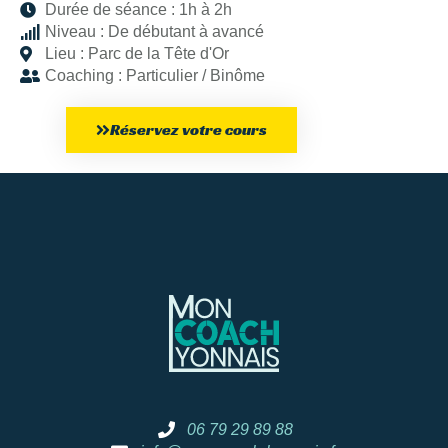
Durée de séance :
1h à 2h
Niveau :
De débutant à avancé
Lieu :
Parc de la Tête d'Or
Coaching :
Particulier / Binôme
Réservez votre cours
06 79 29 89 88