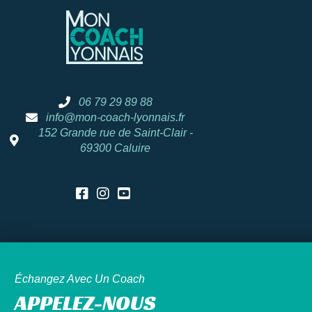
06 79 29 89 88
info@mon-coach-lyonnais.fr
152 Grande rue de Saint-Clair -
69300 Caluire
Échangez Avec Un Coach
APPELEZ-NOUS