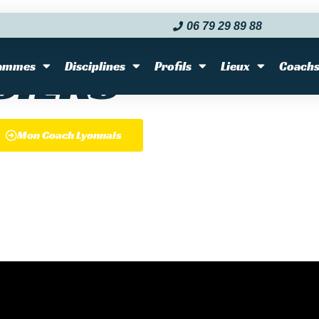
AUX – CUISSES
06 79 29 89 88‬
SIERS
ammes
Disciplines
Profils
Lieux
Coach
Mon Coach Lyonnais