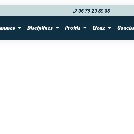
06 79 29 89 88‬
ammes
Disciplines
Profils
Lieux
Coach