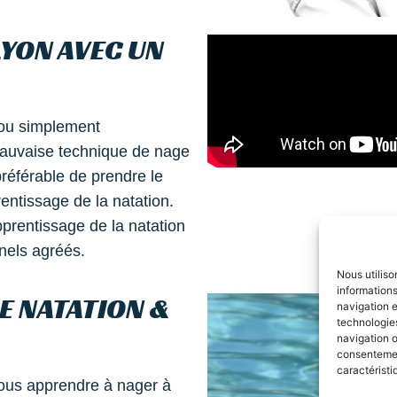
LYON AVEC UN
 ou simplement
mauvaise technique de nage
référable de prendre le
entissage de la natation.
apprentissage de la natation
nnels agréés.
Nous utiliso
informations
E NATATION &
navigation e
technologies
navigation o
consentement
caractéristi
ous apprendre à nager à